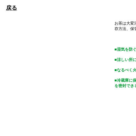
戻る
お茶は大変
存方法、保
■
湿気を防
■
涼しい所
■
なるべく
■
冷蔵庫に
を密封でき